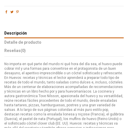
Descripción
Detalle de producto
Reseñas
(0)
No importa en qué parte del mundo ni qué hora del día sea, el huevo puede
cobrar mil y una formas para convertirse en el protagonista de un buen
desayuno, el aperitivo imprescindible o un cóctel sofisticado y refrescante.
En Huevos: recetas y técnicas el lector aprenderá a preparar todo tipo de
recetas de todo el mundo, tanto saladas como dulces e, incluso, cócteles.
Más de un centenar de elaboraciones acompañadas de recomendaciones
y técnicas en un libro hecho por y para huevomaníacos. La cocinera y
autora gastronómica Tove Nilsson, apasionada del huevo y su versatilidad,
reúne recetas fáciles procedentes de todo el mundo, desde ensaladas
hasta tartares, pizzas, hamburguesas, postres y una gran variedad de
salsas. A lo largo de sus páginas coloridas al más puro estilo pop,
destacan recetas como la ensalada lionesa y niçoise (Francia), el gubbröra
(Suecia), el pastel de nata (Portugal), los muffins de huevo (Reino Unido) o
el sofisticado cóctel clover club (EE. UU). Huevos: recetas y técnicas va