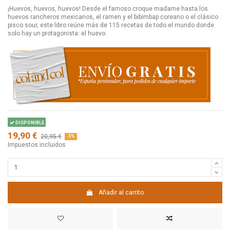
¡Huevos, huevos, huevos! Desde el famoso croque madame hasta los
huevos rancheros mexicanos, el ramen y el bibimbap coreano o el clásico
pisco sour, este libro reúne más de 115 recetas de todo el mundo donde
solo hay un protagonista: el huevo.
DISPONIBLE
19,90 €
20,95 €
-5%
Impuestos incluidos
Añadir al carrito