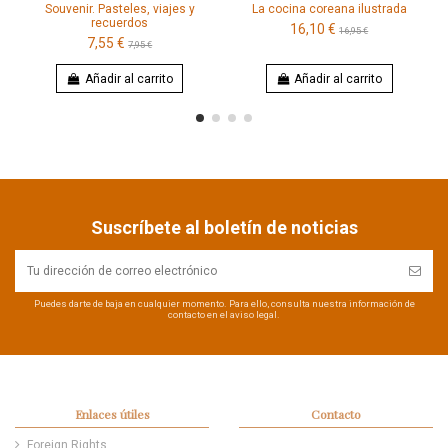
Souvenir. Pasteles, viajes y
La cocina coreana ilustrada
recuerdos
16,10 €
16,95 €
7,55 €
7,95 €
Añadir al carrito
Añadir al carrito
Suscríbete al boletín de noticias
Puedes darte de baja en cualquier momento. Para ello, consulta nuestra información de
contacto en el aviso legal.
Enlaces útiles
Contacto
Foreign Rights