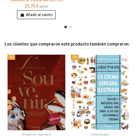
Cannelle et Vanille SIN GLUTEN
23,70 €
24,95 €
Añadir al carrito
Los clientes que compraron este producto también compraron:
-5%
-5%
Panadería y repostería
Cook and play