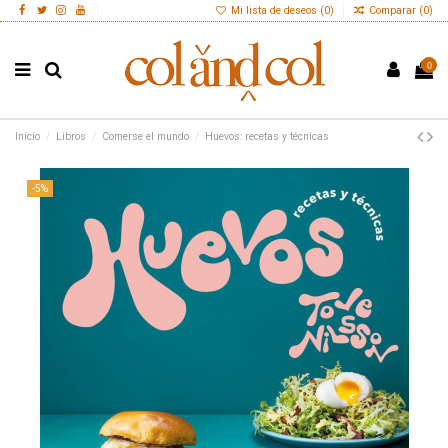
Mi lista de deseos (
0
)
Comparar (
0
)
0
Inicio
Libros
Comerse el mundo
Huevos: recetas y técnicas
-5%