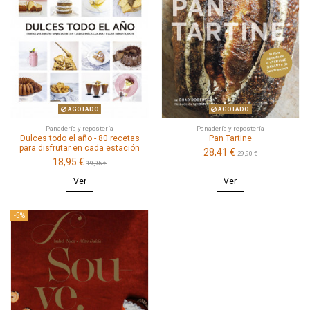
AGOTADO
AGOTADO
Panadería y repostería
Panadería y repostería
Dulces todo el año - 80 recetas
Pan Tartine
para disfrutar en cada estación
28,41 €
29,90 €
18,95 €
19,95 €
Ver
Ver
-5%