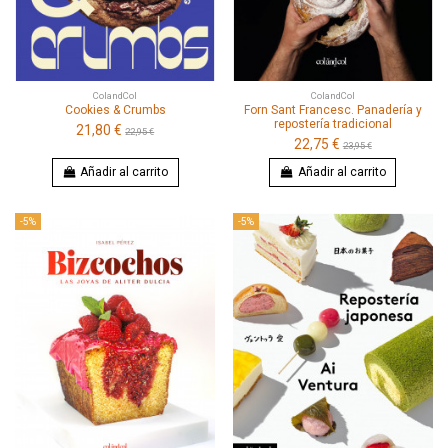
ColandCol
ColandCol
Cookies & Crumbs
Forn Sant Francesc. Panadería y
repostería tradicional
21,80 €
22,95 €
22,75 €
23,95 €
Añadir al carrito
Añadir al carrito
-5%
-5%