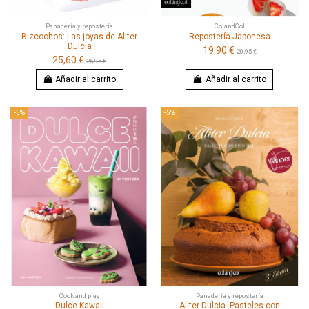
Panadería y repostería
ColandCol
Bizcochos: Las joyas de Aliter
Repostería Japonesa
Dulcia
19,90 €
20,95 €
25,60 €
26,95 €
Añadir al carrito
Añadir al carrito
-5%
-5%
Cook and play
Panadería y repostería
Dulce Kawaii
Aliter Dulcia. Pasteles con