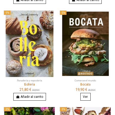
Añadir al carrito
Añadir al carrito
-5%
-5%
AGOTADO
Panadería y repostería
Comerse el mundo
Bollería
Bocata
21,80 €
19,90 €
22,95 €
20,95 €
Añadir al carrito
Ver
-5%
-5%