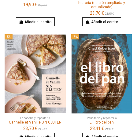
historia (edición ampliada y
19,90 €
20,95 €
actualizada)
23,70 €
24,95 €
Añadir al carrito
Añadir al carrito
-5%
-5%
Panadería y repostería
Panadería y repostería
Cannelle et Vanille SIN GLUTEN
El libro del pan
23,70 €
28,41 €
24,95 €
29,90 €