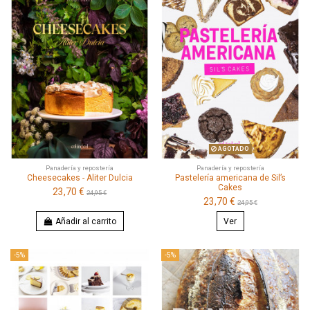
AGOTADO
Panadería y repostería
Panadería y repostería
Cheesecakes - Aliter Dulcia
Pastelería americana de Sil’s
Cakes
23,70 €
24,95 €
23,70 €
24,95 €
Añadir al carrito
Ver
-5%
-5%