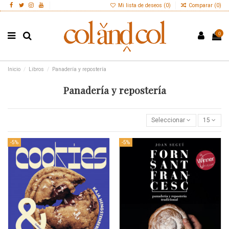
Mi lista de deseos (
0
)
Comparar (
0
)
0
Inicio
Libros
Panadería y repostería
Panadería y repostería
Seleccionar
15
-5%
-5%