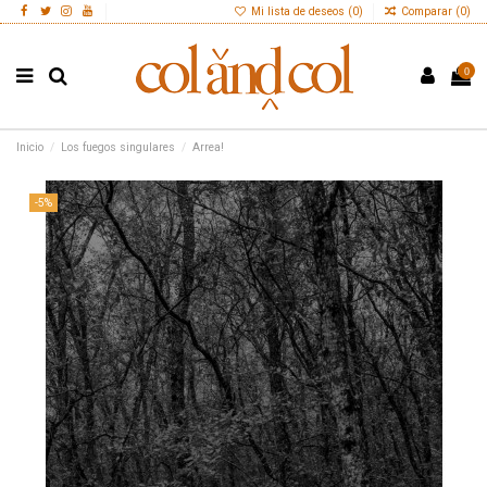
Mi lista de deseos (
0
)
Comparar (
0
)
0
Inicio
Los fuegos singulares
Arrea!
-5%