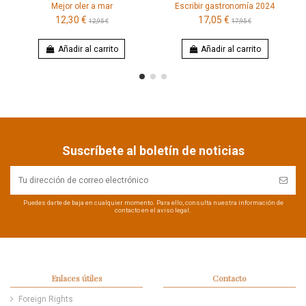
Mejor oler a mar
Escribir gastronomía 2024
12,30 €
17,05 €
12,95 €
17,95 €
Añadir al carrito
Añadir al carrito
Suscríbete al boletín de noticias
Puedes darte de baja en cualquier momento. Para ello, consulta nuestra información de
contacto en el aviso legal.
Enlaces útiles
Contacto
Foreign Rights