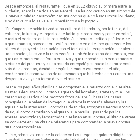
Desde entonces, el restaurante —que en 2022 obtuvo su primera estrella
Michelin, además de dos soles Repsol— se ha convertido en un símbolo de
la nueva ruralidad gastronómica: una cocina que no busca imitar lo urbano,
sino dar valor a lo salvaje, a lo periférico y a lo propio. -
“En Kanpezu se había trazado una cultura del hambre y, por lo tanto, del
esfuerzo, la lucha y el ingenio, que había que reconocer y poner en valor”,
cuenta el cocinero en la introducción. Su discurso —crítico, poético y, de
alguna manera, provocador— está plasmado en este libro que recorre los
pilares del proyecto: la relación con el territorio, la recuperación de saberes
tradicionales, la caza y la recolección. También la cocina de memoria, esa
que Lamo interpreta de forma creativa y que responde a un conocimiento
profundo del producto y a una mirada antropológica hacia la gastronomía.
Más de 80 recetas, divididas según las cuatro estaciones del año,
condensan la cosmovisión de un cocinero que ha hecho de su origen una
despensa viva y una forma de ver el mundo.
Desde los pequeños platillos que componen el almuerzo con el que abre
su menú degustación —como su queso del hortelano, aranes y miel, los
caracoles guisados o los morritos fritos de jabalí— hasta los pases
principales que beben de lo mejor que ofrece la montaña alavesa y las
aguas que la atraviesan —cocochas de trucha, trompetas negras y tocino
de río, el corzo camuflado o el girasol a la parrilla— pasando por los
aceites, encurtidos y fermentados que laten en su cocina, el libro de Arrea!
se convierte en una obra de referencia para comprender la nueva cocina
rural contemporánea.
El libro, primer volumen de la colección Los fuegos singulares dirigida por