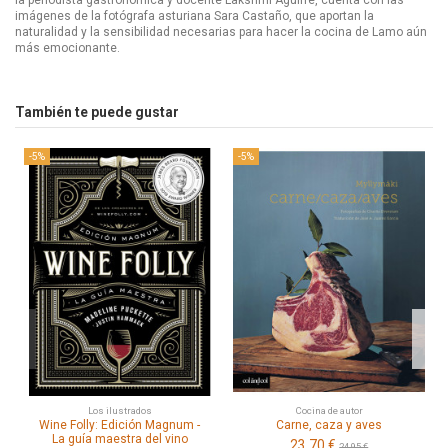
la periodista gastronómica y docente Lakshmi Aguirre, cuenta con las
imágenes de la fotógrafa asturiana Sara Castaño, que aportan la
naturalidad y la sensibilidad necesarias para hacer la cocina de Lamo aún
más emocionante.
También te puede gustar
-5%
-5%
Los ilustrados
Cocina de autor
Wine Folly: Edición Magnum -
Carne, caza y aves
La guía maestra del vino
23,70 €
24,95 €