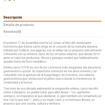
Descripción
Detalle de producto
Reseñas
(0)
El próximo 17 de diciembre verá la luz
Arrea!
, el libro del restaurante
homónimo que Edorta Lamo dirige en el corazón de la montaña alavesa.
Editado por Col&Col, sus páginas son el reflejo de un proyecto radicalmente
coherente con su entorno, lejos de los circuitos urbanos, que desde 2019
pone en valor los productos, oficios y paisajes rurales que habitualmente
quedan fuera del foco mediático.
Edorta Lamo (1979) es uno de los cocineros más singulares del panorama
gastronómico actual. Su trayectoria comenzó en los años noventa y se
consolidó con la apertura de A Fuego Negro, en Donostia, una taberna
gastronómica que revolucionó el pintxo vasco desde la irreverencia, la
creatividad y el humor.
Tras más de una década explorando la vanguardia urbana, Lamo decidió
volver a Kanpezu, su pueblo natal, para abrir Arrea! —“un «¡pa’lante!»
enérgico, un imperativo al que obedecer, sí, pero también uno empeñado en
tirar con lo que sea”—, junto a su mujer, Leire, y su hermana Amaia, un
proyecto que une cocina, cultura y territorio.