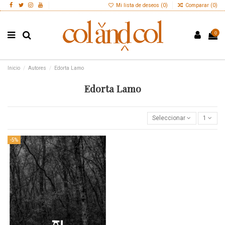
Mi lista de deseos (
0
)
Comparar (
0
)
0
Inicio
Autores
Edorta Lamo
Edorta Lamo
Seleccionar
1
-5%