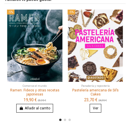
-5%
-5%
AGOTADO
Comerse el mundo
Panadería y repostería
Ramen: Fideos y otras recetas
Pastelería americana de Sil’s
japonesas
Cakes
19,90 €
23,70 €
20,95 €
24,95 €
Añadir al carrito
Ver