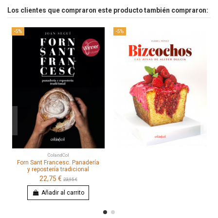
Los clientes que compraron este producto también compraron:
-5%
-5%
ColandCol
Forn Sant Francesc. Panadería
y repostería tradicional
22,75 €
23,95 €
Añadir al carrito