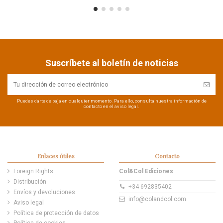
Suscríbete al boletín de noticias
Puedes darte de baja en cualquier momento. Para ello, consulta nuestra información de
contacto en el aviso legal.
Enlaces útiles
Contacto
Foreign Rights
Col&Col Ediciones
Distribución
+34 692835402
Envíos y devoluciones
info@colandcol.com
Aviso legal
Política de protección de datos