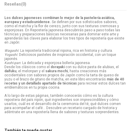
Reseñas
(0)
Los dulces japoneses combinan lo mejor de la pastelería asiática,
europea y estadounidense.
Se definen por sus sofisticados sabores,
como el matcha y la flor de cerezo, junto con sus texturas cremosas y
esponjosas. En Repostería japonesa descubrirás paso a paso todas las
técnicas y preparaciones básicas necesarias para dominar este arte y
aprenderás las claves para elaborar los tres tipos de repostería que existe
en Japón:
·
Wagashi
: La repostería tradicional nipona, rica en historia y cultura.
Yogashi
: Deliciosos pasteles de inspiración occidental, con un toque
japonés.
Kashi-pan
: La delicada y esponjosa bollería japonesa.
Desde los clásicos como el
dorayaki
con su dulce pasta de alubias, el
daifuku
, el melonpan y el
sakura mochi
, hasta creaciones más
occidentales con sabores propios de Japón como la tarta de queso de
yuzu o el brazo de gitano de matcha, en este libro encontrarás
más de 40
recetas y un detallado apartado de técnicas
para recrear estos dulces tan
emblemáticos en tu propia cocina.
·
A lo largo de estas páginas, también conocerás cómo es la cultura
repostera del país nipón, qué ingredientes son imprescindibles y cómo
usarlos, cuál es el desarrollo de la ceremonia del té, qué dulces comen
para acompañar el café... Descubre un recetario cargado de historia y
adéntrate en una repostería llena de sabores y texturas sorprendentes.
También te puede gustar