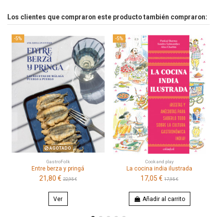
Los clientes que compraron este producto también compraron:
-5%
-5%
AGOTADO
GastroFolk
Cook and play
Entre berza y pringá
La cocina india ilustrada
21,80 €
17,05 €
22,95 €
17,95 €
Ver
Añadir al carrito