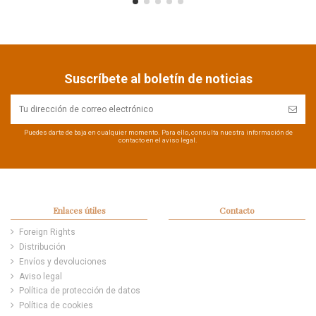
Suscríbete al boletín de noticias
Puedes darte de baja en cualquier momento. Para ello, consulta nuestra información de
contacto en el aviso legal.
Enlaces útiles
Contacto
Foreign Rights
Distribución
Envíos y devoluciones
Aviso legal
Política de protección de datos
Política de cookies