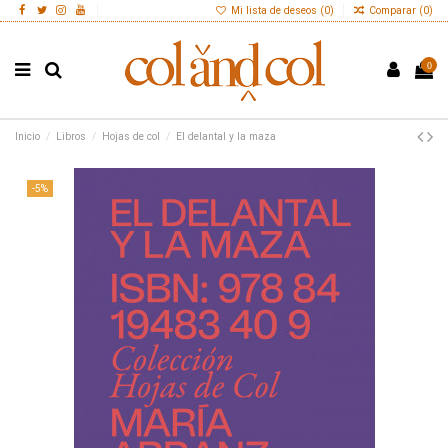
Mi lista de deseos (
0
)
Comparar (
0
)
0
Inicio
Libros
Hojas de col
El delantal y la maza
-5%